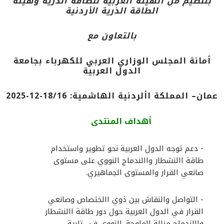
بتنظيم من الهيئة العربية للطاقة الذرية وهيئة
الطاقة الذرية الأردنية
بالتعاون مع
أمانة المجلس الوزاري العربي للكهرباء بجامعة
الدول العربية
عمان– المملكة األردنية الهاشمية: 18/16-12-2025
أهداف المنتدى
- دعم توجه الدول العربية نحو تطوير واستخدام
طاقة االنشطار واالندماج النووي على مستوى
صانعي القرار
والمستوى الجماهيري.
- التواصل والنقاش بين ذوي االختصاص وصانعي
القرار في الدول العربية حول دور طاقة االنشطار
واالندماج
مزالة الملوحة. النووي في تلبية