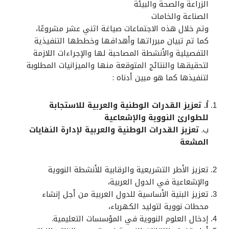
الزراعة والصحة والبيئة
الصناعة والخامات
وتم خلال هذه الاجتماعات صياغة اثني عشر مشروعًا،
كما تم تبيان مبرراتها وأهدافها وخططها التنفيذية
التفصيلية والأنشطة المصاحبة لها والإجراءات اللازمة
لتحقيقها والنتائج المتوقعة منها والميزانيات المطلوبة
لتنفيذها كما هو مبين أدناه :
أ. تعزيز القدرات الوطنية والعربية للاستجابة
للطوارئ النووية والإشعاعية
ب.
تعزيز القدرات الوطنية والعربية لإدارة النفايات
المشعة
تعزيز الأطر التشريعية والرقابية للأنشطة النووية
والإشعاعية في الدول العربية،
تعزيز البنية الأساسية للدول العربية من أجل إنشاء
محطات نووية لتوليد الكهرباء،
إدخال العلوم النووية في المؤسسات التعليمية.