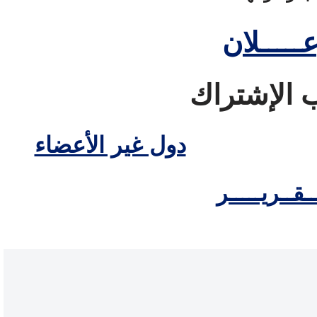
عـــــلان
الإشتراك
دول غير الأعضاء
ــقــريـــــر