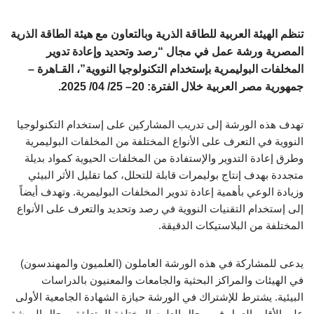
تنظم الهيئة العربية للطاقة الذرية وبالتعاون مع هيئة الطاقة الذرية
المصرية ورشة عمل في مجال “رصد وتحديد وإعادة تدوير
المخلفات البوليمرية بإستخدام التكنولوجيا النووية”، القـاهرة –
جمهورية مصر العربية خلال الفترة: 20– 25/ 04/ 2025.
تهدف هذه الورشة إلى تدريب المشاركين على إستخدام التكنولوجيا
النووية في التعرف على الأنواع المختلفة من المخلفات البوليمرية
وطرق إعادة التدوير والإستفادة من المخلفات الحيوية كمواد بديلة
متجددة بهدف إنتاج بوليمرات قابلة للتحلل، كما تقليل الأثر البيئي
وزيادة الوعي بأهمية إعادة تدوير المخلفات البوليمرية. وتهدف أيضاً
إلى إستخدام التقنيات النووية في رصد وتحديد والتعرف على الأنواع
المختلفة من البلاستيكات الدقيقة.
يدعى للمشاركة في هذه الورشة العاملون (العلميون والمهندسون)
في الهيئات والمراكز البحثية والجامعات والمعنيون بالدراسات
البيئية. يشترط للإشتراك في الورشة حيازة الشهادة الجامعية الأولى
على الأقل والعمل في مجال العلوم المختلفة المتعلقة بمجال الورشة